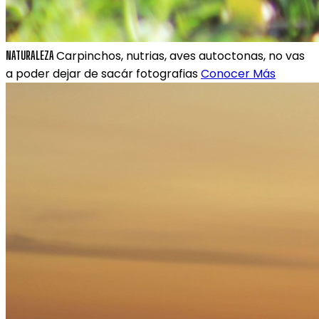
Carpinchos, nutrias, aves autoctonas, no vas
NATURALEZA
a poder dejar de sacár fotografias
Conocer Más