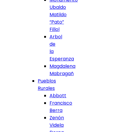
Ubaldo
Matildo
“Pato”
Fillol
Arbol
de
la
Esperanza
Magdalena
Mabragañ
Pueblos
Rurales
Abbott
Francisco
Berra
Zenón
Videla