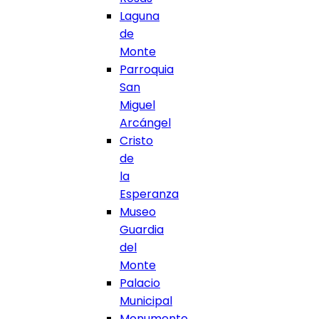
Laguna
de
Monte
Parroquia
San
Miguel
Arcángel
Cristo
de
la
Esperanza
Museo
Guardia
del
Monte
Palacio
Municipal
Monumento