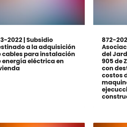
3-2022 | Subsidio
872-2022
stinado a la adquisición
Asociac
 cables para instalación
del Jard
 energía eléctrica en
905 de 
vienda
con dest
costos 
maquina
ejecucc
constru