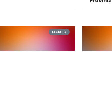
Provinci
DECRETO
4-2022 | Habilitación de
863-2022
tividad comercial bajo
Jardín M
 rubro “Pescaderia»
destino 