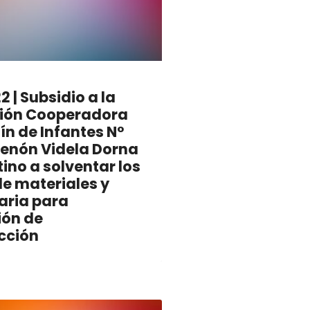
 | Subsidio a la
ión Cooperadora
ín de Infantes N°
Zenón Videla Dorna
ino a solventar los
de materiales y
ria para
ión de
cción