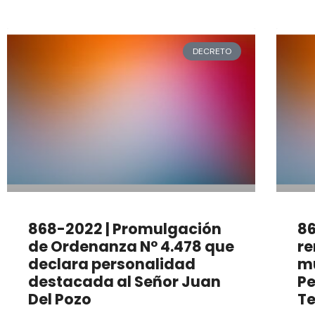
DECRETO
868-2022 | Promulgación
86
de Ordenanza N° 4.478 que
re
declara personalidad
mu
destacada al Señor Juan
Pe
Del Pozo
T