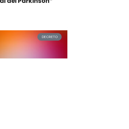
al del Parkinson”
DECRETO
 | Subsidio a
aternal N° 1 con
a la adquisición