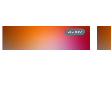
DECRETO
865-2022 | Promulgación
86
de Ordenanza N° 4.476 de
ac
Plan Sanitario de Control
el