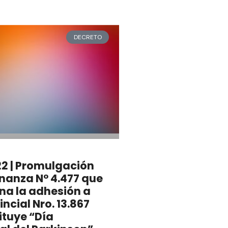
DECRETO
2 | Promulgación
nanza N° 4.477 que
na la adhesión a
incial Nro. 13.867
ituye “Día