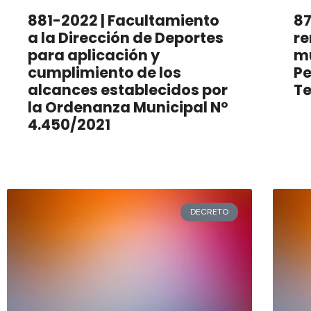
881-2022 | Facultamiento
87
a la Dirección de Deportes
re
para aplicación y
mu
cumplimiento de los
Pe
alcances establecidos por
T
la Ordenanza Municipal N°
4.450/2021
DECRETO